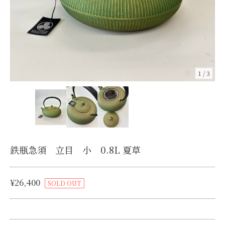
1
/
3
鉄瓶急須 立目 小 0.8L 夏草
¥26,400
SOLD OUT