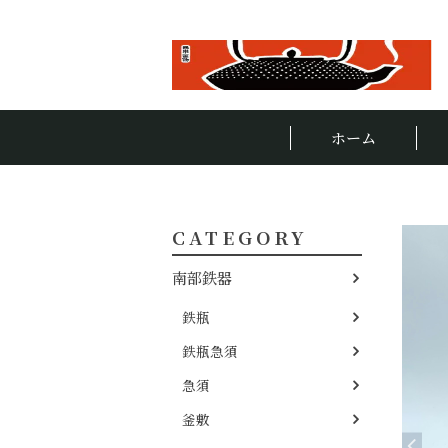
ホーム
CATEGORY
南部鉄器
鉄瓶
鉄瓶急須
急須
釜敷