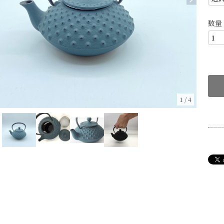
数量
1
/
4