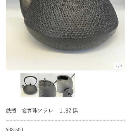
1
/
3
鉄瓶 変算珠アラレ １.8ℓ 黒
¥38,500