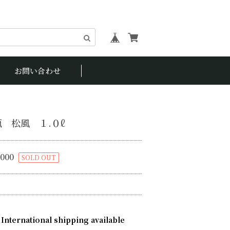
お問い合わせ
 松風 １.０ℓ
,000
SOLD OUT
International shipping available