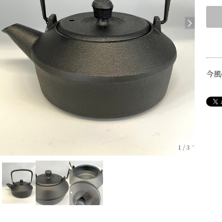
今風
1
/
3