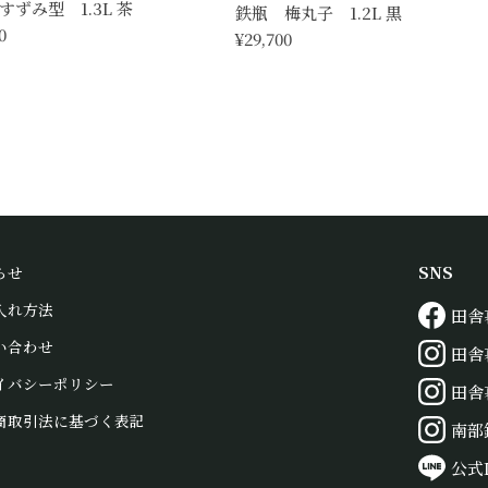
すずみ型 1.3L 茶
鉄瓶 梅丸子 1.2L 黒
0
¥29,700
SNS
らせ
入れ方法
田舎
い合わせ
田舎
イバシーポリシー
田舎
商取引法に基づく表記
南部
公式