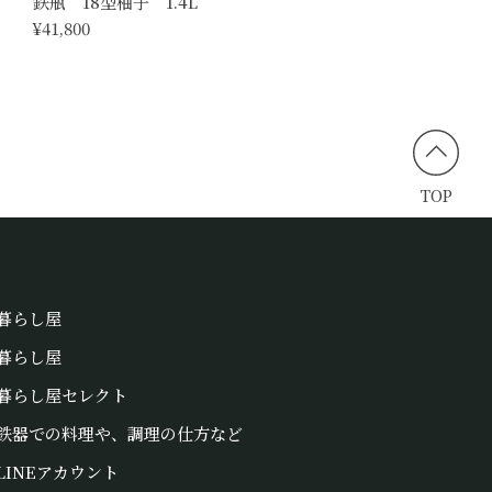
鉄瓶 18型柚子 1.4L
¥41,800
TOP
暮らし屋
暮らし屋
暮らし屋セレクト
鉄器での料理や、調理の仕方など
LINEアカウント