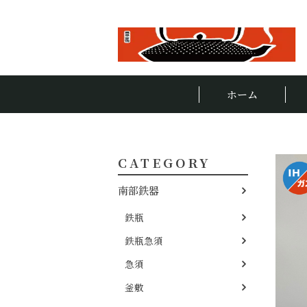
ホーム
CATEGORY
南部鉄器
鉄瓶
鉄瓶急須
急須
釜敷