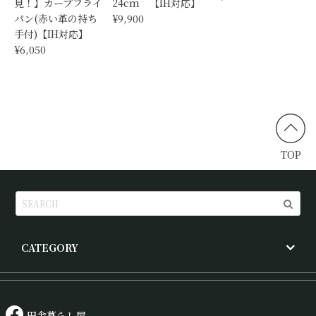
見！】カープフライ
24cm 【IH対応】
パン(赤い革の持ち
¥9,900
手付)【IH対応】
¥6,050
TOP
CATEGORY
田舎暮らし屋