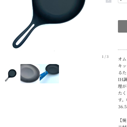
1
/
3
オム
キッ
るた
IH
理が
たく
す。
36.
【焼
※材