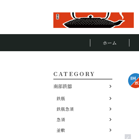
ホーム
CATEGORY
南部鉄器
鉄瓶
鉄瓶急須
急須
釜敷