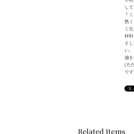
して
↑こ
熱く
く仕
材料
そし
い。
油を
(た
です
Related Items